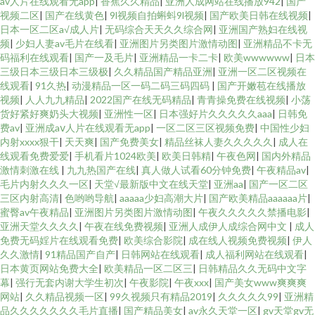
av人片在线观看无app
|
香蕉久久精品
|
亚洲人成网站在线播放942
|
国产
视频二区
|
国产在线黄色
|
9l视频自拍蝌蚪9l视频
|
国产欧美日韩在线视频
|
日本一区二区a√成人片
|
无码综合天天久久综合网
|
亚洲国产熟妇在线视
频
|
少妇人妻av毛片在线看
|
亚洲图片另类图片激情动图
|
亚洲精品不卡无
码福利在线观看
|
国产一及毛片
|
亚洲精品一卡二卡
|
欧美wwwwww
|
日本
三级日本三级日本三级极
|
久久精品国产精品亚洲
|
亚洲一区二区视频在
线观看
|
91久热
|
动漫精品一区一码二码三码四码
|
国产开嫩苞在线播放
视频
|
人人九九精品
|
2022国产在线无码精品
|
青青操免费在线视频
|
小荡
货好紧好爽奶头大视频
|
亚洲性一区
|
日本强好片久久久久久aaa
|
日韩免
费av
|
亚洲成aⅴ人片在线观看无app
|
一区二区三区视频免费
|
中国性少妇
内射xxxx狠干
|
天天爽
|
国产免费美女
|
精品丝袜人妻久久久久久
|
成人在
线观看免费爱爱
|
手机看片1024欧美
|
欧美日韩精
|
午夜色网
|
国内外精品
激情刺激在线
|
九九热国产在线
|
真人做人试看60分钟免费
|
午夜精品av
|
毛片内射久久久一区
|
天堂√最新版中文在线天堂
|
亚洲aa
|
国产一区二区
三区内射高清
|
色哟哟导航
|
aaaaa少妇高潮大片
|
国产欧美精品aaaaaa片
|
蜜臀av午夜精品
|
亚洲图片另类图片激情动图
|
午夜久久久久久禁播电影
|
亚洲天堂久久久久
|
午夜在线免费视频
|
亚洲人成伊人成综合网中文
|
成人
免费无码婬片在线观看免费
|
欧美综合影院
|
成在线人视频免费视频
|
伊人
久久激情
|
91精品国产自产
|
日韩网站在线观看
|
成人福利网站在线观看
|
日本黄页网站免费大全
|
欧美精品一区二区三
|
日韩精品久久无码中文字
幕
|
强行无套内谢大学生初次
|
午夜影院
|
午夜xxx
|
国产美女www爽爽爽
网站
|
久久精品视频一区
|
99久视频只有精品2019
|
久久久久久99
|
亚洲精
品久久久久久久久毛片直播
|
国产精品美女
|
av永久天堂一区
|
gv天堂gv无