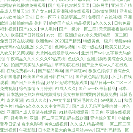
鸡网站在线播放免费观看
|
国产乱子伦农村叉叉叉
|
日韩另类
|
亚洲国产精
品成人网址天堂
|
国产女人叫床高潮视频在线观看
|
日韩激情网址
|
亚洲成
a人v欧美综合天堂
|
日本一区不卡高清更新二区
|
免费国产在线视频
|
亚洲
欧洲自拍拍偷精品 美利坚
|
婷婷国产成人精品视频
|
a久久久久
|
日韩免费
福利视频
|
国产a久久
|
伊人毛片
|
国产一级片一区二区
|
天天躁夜夜躁狠狠
久久
|
欧美国产日韩综合
|
avtt一区
|
亚洲综合av永久无码精品一区二区
|
免费日韩在线视频
|
欧洲色av
|
2023国产精品
|
特级黄色一级片
|
动漫av纯
肉无码av在线播放
|
久久丁香
|
色网站视频
|
午夜一级在线
|
欧美又粗又大
又硬又长又爽视频
|
天堂网在线最新版www
|
亚洲日产av中文字幕无码偷
拍
|
午夜精品久久久久久久99热黄桃
|
色优久久
|
亚洲另类欧美综合久久图
片区
|
拍国产真实乱人偷精品
|
草草影院在线
|
国产亚洲成av人片在线观
看
|
在线免费看av片
|
国产精品呦呦
|
国产网红av
|
狠狠色婷婷丁香综合久
久韩国电影
|
欧美国产亚洲日韩在线二区
|
国产黄色精品视频
|
小毛片在线
观看
|
国产日产亚洲精品
|
好吊妞无缓冲视频观看
|
精品日韩一区二区三区
免费视频
|
综合激情五月婷婷
|
91成人久久
|
国产av一区最新精品
|
日本a
网
|
日本熟妇色熟妇在线视频播放
|
美女被抽插到哭内射视频免费
|
日韩毛
片
|
奇米亚洲
|
91成人久久
|
97中文字幕
|
亚洲毛片久久
|
69视频入口
|
秋霞
黄色片
|
精品96久久久久久中文字幕无
|
国产成人无码区免费内射一片色
欲
|
亚洲国产成人高清在线观看
|
91精品视频观看
|
天天爽
|
亚洲在线视频
一区
|
经典毛片
|
亚洲一区二区三区乱码在线欧洲
|
亚洲综合五月
|
小敏的
受孕日记h
|
奇米色影视
|
黄色1级视频
|
久久成人精品视频
|
一区二区三区
亚洲视频
|
午夜影院
|
日本亚洲最大的色成网站www
|
国产乱码精品一区