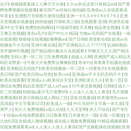
论片
|
狠狠躁夜夜躁人人爽天天古典
|
久久er热在这里只有精品66
|
国产黄
网免费视频在线观看
|
麻豆国产av丝袜白领传媒
|
亚洲成av人在线观看成
年美女
|
亚洲图片另类图片激情动图
|
亚洲一卡久久4卡5卡6卡7卡
|
亚洲
天堂视频在线播放
|
婷婷超碰
|
日韩欧美三级
|
在线观看 亚洲
|
和漂亮岳做
爰3中文字幕
|
免费拍拍拍网站
|
97超碰导航
|
天天爽
|
精品美女视频
|
又黄
又爽又色视频
|
黄色a毛片
|
国产99久久精品
|
尤物av无码国产在线看
|
一级
在线观看
|
狠狠操在线视频
|
撸啊撸av
|
国产日韩欧美亚欧在线
|
超清av在
线播放不卡无码
|
亚洲午夜在线
|
国产亚洲精品久久777777
|
饥渴的熟妇
张开腿呻吟视频
|
国产精品萌白酱永久在线观看
|
99麻豆久久久国产精品
免费
|
无码人妻一区二区三区免费视频
|
超碰人人网
|
亚洲国产成人精品无
码区花野真一
|
午夜大片免费男女爽爽影院
|
奇米91
|
青青青手机频在线观
看
|
亚洲精品无码国产
|
欧美在线播放一区二区
|
一内黄色片
|
在线观看欧
美日韩
|
国产欧美日韩va另类
|
欧美com
|
亚洲成av不卡无码无码不卡
|
性
欧美在线观看
|
亚洲成a人v欧美综合天堂
|
亚洲欧美久久久
|
欧美一页
|
亚
洲综合免费
|
精品亚洲国产成人a片app
|
91午夜交换视频
|
日韩欧
|
成人一
区二区视频
|
特级做a爰片毛片免费69
|
人人澡人人澡人人看添
|
毛片视频
免费观看
|
欧美日韩精品成人网站二区
|
亚欧在线播放
|
欧美激情性xxxxx
高清真
|
中文字幕第12页
|
欧美成人一级
|
99久无码中文字幕一本久道
|
亚
洲尹人
|
热久久免费视频
|
a成人在线
|
久久天堂网
|
伊人干综合
|
国产专区
一
|
动漫av在线免费观看
|
日日夜夜草
|
日本黄色片一级
|
在线一区播放
|
久
久怡红院
|
在线成人激情视频
|
成在线人视频免费视频
|
91精品视频观看
|
在线免费观看黄av
|
人人澡人人澡人人看添
|
国产交换配偶在线视频
|
亚洲