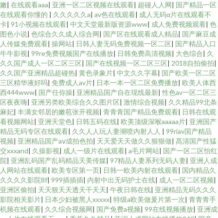
嫩
|
在线观看aaa
|
亚洲一区二区视频在线观看
|
超碰人人网
|
国产精品一区
在线观看你懂的
|
久久久久久a
|
av色在线观看
|
成人无码α片在线观看不
卡
|
91小视频在线观看
|
中文天堂最新版资源www
|
成人免费视频观看
|
色
图色小说
|
色综合久久成人综合网
|
国产区在线观看成人精品
|
国产麻豆成
人传媒免费观看
|
操网站
|
日韩人妻无码免费视频一区二区
|
国产精品入口
牛牛影视
|
99re免费视频国产在线播放
|
日韩免费高清视频
|
大色综合
|
久
久久国产成人一区二区三区
|
国产在线视频一区二区三区
|
2018自拍偷拍
|
久久国产亚洲精品超碰热
|
黄色录象片
|
中文久久字幕
|
国产欧美一区二区
三区精华液好吗
|
免费成人av片
|
日本一本一区二区免费播放
|
欧美人体西
西444www
|
国产任你操
|
亚洲精品国产自在现线最新
|
性色av一区二区三
区夜夜嗨
|
亚洲另类欧美综合久久图片区
|
激情综合视频
|
久久精品99北条
麻妃
|
丰满女邻居的嫩苞张开视频
|
青青青国产精品免费观看
|
日韩在线观
看视频网站
|
亚洲天堂色
|
日韩五码在线
|
欧美顶级深喉aaaaa片
|
亚洲国产
精品无码专区在线观看
|
久久人人玩人妻潮喷内射人人
|
99riav国产精品
视频
|
亚洲精品国产aⅴ成拍色拍
|
天天爱天天做久久狠狠做
|
髙清国产性猛
交xxxand
|
久操影视
|
成人一级片在线观看
|
a毛片网站
|
国产一区二区怡红
院
|
亚洲乱码国产乱码精品天美传媒
|
97精品人妻系列无码人妻
|
亚洲人成
人网站在线观看
|
欧美专区第一页
|
日韩一欧美内射在线观看
|
国内精品久
久久久久影院8f
|
999插插插
|
内射中出无码护士在线
|
成人一区二区视频
|
亚洲区偷拍
|
天天狠天天透天干天天
|
午夜日韩在线
|
亚洲精品无码久久久
影院相关影片
|
日本少妇被黑人xxxxx
|
特级a欧美做爰片第一次
|
青青青手
机频在线观看
|
久久综合视频网
|
国产免费a视频
|
99在线视频播放
|
亚洲成