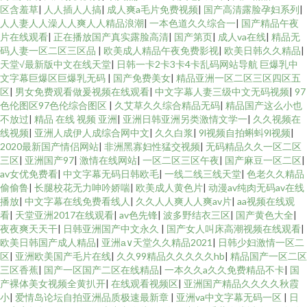
区含羞草
|
人人插人人搞
|
成人爽a毛片免费视频
|
国产高清露脸孕妇系列
|
人人妻人人澡人人爽人人精品浪潮
|
一本色道久久综合一
|
国产精品午夜
片在线观看
|
正在播放国产真实露脸高清
|
国产第页
|
成人va在线
|
精品无
码人妻一区二区三区品
|
欧美成人精品午夜免费影视
|
欧美日韩久久精品
|
天堂√最新版中文在线天堂
|
日韩一卡2卡3卡4卡乱码网站导航 巨爆乳中
文字幕巨爆区巨爆乳无码
|
国产免费美女
|
精品亚洲一区二区三区四区五
区
|
男女免费观看做爰视频在线观看
|
中文字幕人妻三级中文无码视频
|
97
色伦图区97色伦综合图区
|
久艾草久久综合精品无码
|
精品国产这么小也
不放过
|
精品 在线 视频 亚洲
|
亚洲日韩亚洲另类激情文学一
|
久久视频在
线视频
|
亚洲人成伊人成综合网中文
|
久久白浆
|
9l视频自拍蝌蚪9l视频
|
2020最新国产情侣网站
|
非洲黑寡妇性猛交视频
|
无码精品久久一区二区
三区
|
亚洲国产97
|
激情在线网站
|
一区二区三区午夜
|
国产麻豆一区二区
|
av女优免费看
|
中文字幕无码日韩欧毛
|
一线二线三线天堂
|
色老久久精品
偷偷鲁
|
长腿校花无力呻吟娇喘
|
欧美成人黄色片
|
动漫av纯肉无码av在线
播放
|
中文字幕在线免费看线人
|
久久人人爽人人爽av片
|
aa视频在线观
看
|
天堂亚洲2017在线观看
|
av色先锋
|
波多野结衣三区
|
国产黄色大全
|
夜夜爽天天干
|
日韩亚洲国产中文永久
|
国产女人叫床高潮视频在线观看
|
欧美日韩国产成人精品
|
亚洲а∨天堂久久精品2021
|
日韩少妇激情一区二
区
|
亚洲欧美国产毛片在线
|
久久99精品久久久久久hb
|
精品国产一区二区
三区香蕉
|
国产一区国产二区在线精品
|
一本久久a久久免费精品不卡
|
国
产裸体美女视频全黄扒开
|
在线观看视频区
|
亚洲国产精品久久久久秋霞
小
|
爱情岛论坛自拍亚洲品质极速最新章
|
亚洲va中文字幕无码一区
|
日