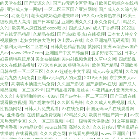
的天堂在线
|
国产资源久久
|
国产av无码专区亚汌a√
|
欧美日韩综合在线精
品
|
亚洲成人第一网站
|
一区二区三区国产亚洲网站
|
国产成人久久综合第
一区
|
动漫毛片
|
老头边吃奶边弄进去呻吟
|
99久久re免费热在线
|
欧美三
级欧美成人高清
|
国产日本精品
|
亚洲欧洲久久久
|
永久免费毛片
|
精品久
久91
|
欧美黑人疯狂性受xxxxx喷水
|
四虎成人av
|
成人丁香婷婷
|
2022国
产在线无码精品
|
久精品在线
|
国产热a欧美热a在线视频
|
曰本女人牲交全
视频播放
|
老妇女性较大毛片
|
佐山爱av在线
|
久久亚洲精品无码观看
|
国
产福利无码一区二区在线
|
日韩黄色精品视频
|
就操网
|
亚洲aⅴ综合av国产
八av
|
www.99re7.com
|
亚洲国产中文曰韩丝袜
|
波多野结衣二区
|
日本少
妇春药特殊按摩3
|
美女被抽插到哭内射视频免费
|
久草中文网
|
四虎影视
永久在线精品播放
|
777米奇色8888狠狠俺去啦
|
欧美国产精品
|
亚洲欧美
日韩在线一区二区三区
|
久久97超碰色中文字幕
|
成人av夸克网址
|
久久精
品九九热无码免贵
|
亚洲a∨无码男人的天堂
|
2019天天操
|
东京热男人av
天堂
|
高潮喷水抽搐无码免费
|
久久国产影视
|
国产剧情av在线
|
国产成人
精品视频一区二区不卡
|
国产精品推荐制服丝袜
|
午夜精品av
|
亚洲天堂久
久久久
|
夫妻啪啪呻吟x一88av
|
国产av丝袜一区二区三区
|
国产三级在线
观看播放视频
|
国产粉嫩在线
|
久久影音先锋
|
久久久成人免费视频
|
成人
性视频网站
|
日韩大片免费观看
|
97在线免费
|
韩国无码av片在线观看网
站
|
亚州春色
|
在线精品免费视频
|
69精品久久
|
欧美日韩国产第一页
|
av东
京热无码专区
|
久久一区二区视频
|
中国一级特黄录像播放
|
91文字幕巨乱
亚洲香蕉
|
99精品欧美
|
youjizz韩国
|
高潮久久久
|
久久超碰av
|
亚洲乱码在
线播放
|
在线看视频
|
久久久黄色网
|
在线看免费视频
|
www.亚洲国产
|
亚