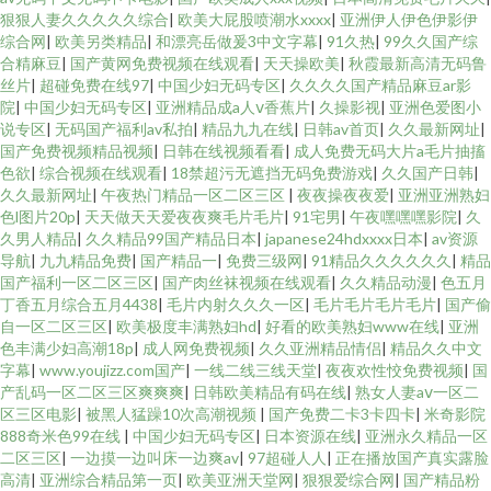
狠狠人妻久久久久久综合
|
欧美大屁股喷潮水xxxx
|
亚洲伊人伊色伊影伊
综合网
|
欧美另类精品
|
和漂亮岳做爰3中文字幕
|
91久热
|
99久久国产综
合精麻豆
|
国产黄网免费视频在线观看
|
天天操欧美
|
秋霞最新高清无码鲁
丝片
|
超碰免费在线97
|
中国少妇无码专区
|
久久久久国产精品麻豆ar影
院
|
中国少妇无码专区
|
亚洲精品成a人ⅴ香蕉片
|
久操影视
|
亚洲色爱图小
说专区
|
无码国产福利av私拍
|
精品九九在线
|
日韩av首页
|
久久最新网址
|
国产免费视频精品视频
|
日韩在线视频看看
|
成人免费无码大片a毛片抽搐
色欲
|
综合视频在线观看
|
18禁超污无遮挡无码免费游戏
|
久久国产日韩
|
久久最新网址
|
午夜热门精品一区二区三区
|
夜夜操夜夜爱
|
亚洲亚洲熟妇
色l图片20p
|
天天做天天爱夜夜爽毛片毛片
|
91宅男
|
午夜嘿嘿嘿影院
|
久
久男人精品
|
久久精品99国产精品日本
|
japanese24hdxxxx日本
|
av资源
导航
|
九九精品免费
|
国产精品一
|
免费三级网
|
91精品久久久久久久
|
精品
国产福利一区二区三区
|
国产肉丝袜视频在线观看
|
久久精品动漫
|
色五月
丁香五月综合五月4438
|
毛片内射久久久一区
|
毛片毛片毛片毛片
|
国产偷
自一区二区三区
|
欧美极度丰满熟妇hd
|
好看的欧美熟妇www在线
|
亚洲
色丰满少妇高潮18p
|
成人网免费视频
|
久久亚洲精品情侣
|
精品久久中文
字幕
|
www.youjizz.com国产
|
一线二线三线天堂
|
夜夜欢性恔免费视频
|
国
产乱码一区二区三区爽爽爽
|
日韩欧美精品有码在线
|
熟女人妻aⅴ一区二
区三区电影
|
被黑人猛躁10次高潮视频
|
国产免费二卡3卡四卡
|
米奇影院
888奇米色99在线
|
中国少妇无码专区
|
日本资源在线
|
亚洲永久精品一区
二区三区
|
一边摸一边叫床一边爽av
|
97超碰人人
|
正在播放国产真实露脸
高清
|
亚洲综合精品第一页
|
欧美亚洲天堂网
|
狠狠爱综合网
|
国产精品粉