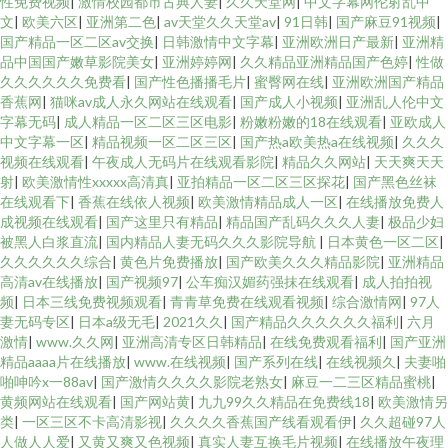
性免费视频
|
激情校园都市古典人妻
|
久久天堂网
|
中文字幕网伦射乱中
文
|
欧美六区
|
亚洲第二色
|
av天堂久久天堂av
|
91日韩
|
国产麻豆91视频
|
国产精品一区二区av交换
|
日韩激情中文字幕
|
亚洲欧洲日产最新
|
亚洲精
品中国国产嫩草影院美女
|
亚洲婷婷网
|
久久精品亚洲精品国产色婷
|
性做
久久久久久久免费看
|
国产性色播播毛片
|
蜜臀网在线
|
亚洲欧洲国产精品
香蕉网
|
猫咪av成人永久网站在线观看
|
国产成人小视频
|
亚洲乱人伦中文
字幕无码
|
成人精品一区二区三区电影
|
粉嫩粉嫩的18在线观看
|
亚欧成人
中文字幕一区
|
精品视频一区二区三区
|
国产热a欧美热a在线视频
|
久久久
视频在线观看
|
午夜成人无码片在线观看影院
|
精品久久网站
|
天天爽天天
射
|
欧美激情性xxxxx高清真
|
亚拍精品一区二区三区探花
|
国产黑色丝袜
在线观看下
|
香蕉在线依人视频
|
欧美激情精品成人一区
|
在线播放免费人
成视频在线观看
|
国产这里只有精品
|
精品国产乱码久久久人妻
|
极品少妇
被黑人白浆直流
|
国内精品人妻无码久久久影院导航
|
日本黄色一区二区
|
久久久久久久综合
|
黄色片免费播放
|
国产欧美久久久精品影院
|
亚洲精品
高清av在线播放
|
国产视频97
|
公车痴汉媚药强抹在线观看
|
成人拍拍视
频
|
日本三线免费视频观看
|
青青草免费在线观看视频
|
综合激情网
|
97人
妻无码专区
|
日本a级无毛
|
2021久久
|
国产精品久久久久久久福利
|
六月
激情
|
www.久久网
|
亚洲高清专区日韩精品
|
在线免费观看福利
|
国产亚洲
精品aaaa片在线播放
|
www.在线视频
|
国产系列在线
|
在线视频久
|
夫妻啪
啪呻吟x一88av
|
国产激情久久久久影院老熟女
|
麻豆一二三区精品蜜桃
|
黄频网站在线观看
|
国产网站黄
|
九九99久久精品在免费线18
|
欧美激情另
类
|
一区三区不卡高清影视
|
久久久久香蕉国产线看观看伊
|
久久超碰97人
人做人人爱
|
又黄又爽又色视频
|
真实人妻互换毛片视频
|
在线播放午夜理