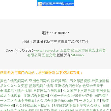
電話：1318086**
地址：河北省廊坊市三河市皇莊鎮虎將莊村
Copyright © 2026
www.taogeci.cn
五金交電
三河市盛景宏達商貿
有限公司
五金交電
版權所有
Sitemap
感谢您访问我们的网站，您可能还对以下资源感兴趣：
黄色在线视频网站-亚洲色图网站-狠狠操网站-男女瑟瑟视频-欧美激情精
品久久久久久变态-瑟瑟视频在线看-亚洲综合图色40p-色综合天天干
丰满多毛的陰户视频
|
日韩网站在线观看
|
久久国产中文娱乐网
|
亚洲天堂
成人在线观看
|
亚洲综合激情网
|
亚洲一卡久久4卡5卡6卡7卡
|
国产精品
一区二区在线免费观看
|
久久综合亚洲色hezyo国产
|
一级女人毛片
|
激情
综合亚洲
|
久久99精品这里精品6
|
18岁日韩内射颜射午夜久久成人
|
日韩
av无码中文无码不卡电影
|
国产欧美成人xxx视频
|
日本高清免费毛片久久
|