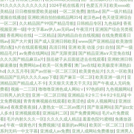
91久久久久久久久久久久
|
1024手机在线看片
|
色爱五月天
|
欧美xxxx欧
美精品
|
日日橹狠狠爱欧美超碰
|
一区二区免费
|
激情av
|
国产一级片精品
|
黄频在线播放
|
亚洲欧洲自拍拍偷精品网314
|
老汉色av
|
色天使亚洲综合
一区二区
|
久久精品国产99国产精品导航
|
日韩精品专区
|
九色福利
|
香蕉
视频亚洲一级
|
中文字幕av伊人av无码av
|
午夜淫片
|
亚洲国产综合另类视
频
|
香蕉网站在线
|
一二区精品
|
国内精品自在自线视频
|
在线免费观看日
韩av
|
国产大片黄
|
国产成人亚洲日韩欧美
|
www国产亚洲精品
|
欧美激情
黑白配
|
h片在线观看视频
|
高清日韩
|
亚洲 欧美 动漫 少妇 自拍
|
国产一级
精品毛片
|
av免费在线网站
|
国产无限资源
|
国产精品亚洲а∨天堂免在线
|
久久久国产精品麻豆a片
|
脱岳裙子从后面挺进去在线观看
|
亚洲欧洲日韩
极速播放
|
免费网站av
|
欧美一区免费看
|
澳门av在线
|
欧美极度丰满熟妇
hd
|
久久五月亭
|
国产av丝袜一区二区三区
|
欧美黄色短片
|
久久一区欧美
|
精品国产乱码久久久久app下载
|
国产麻豆一区二区
|
欧美亚洲一级片
|
亚
洲精品国产精品成人不卡
|
天天狠天天透天干天天
|
国产午夜成人无码免
费看
|
视频一二三区
|
噜噜噜亚洲色成人网站∨
|
97色婷婷
|
九色视频网站
|
日韩男人的天堂
|
亚洲一区二区日韩
|
亚洲精品卡2卡三卡4卡2卡乱码
|
中
文免费视频
|
青青青爽视频在线观看
|
欧美涩色
|
成年人视频网址
|
亚洲丝
袜av
|
夜夜爱夜夜操
|
人妻熟女一区二区aⅴ图片
|
国产靠逼网站
|
国产jjizz女
人多水
|
亚洲视频观看
|
亚洲福利二区
|
国产免费黄网站
|
毛片a片免费观
看
|
毛片内射久久久一区
|
久久久久成人精品
|
羞羞色院91蜜桃
|
免播放器
av
|
午夜一级黄色片
|
免费视频污
|
最新的av网站
|
欧美区一区二区三
|
日韩
系列无码一中文字暮
|
亚洲成人av免费
|
亚洲人成网站免费播放
|
亚洲男人