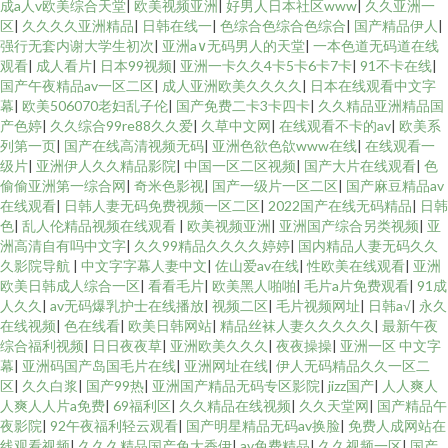
成a人v欧美综合天堂
|
欧美视频亚洲
|
好男人日本社区www
|
久久亚洲一
区
|
久久久久亚洲精品
|
日韩在线一
|
色综合色综合色综合
|
国产精品伊人
|
强行无套内谢大学生初次
|
亚洲a∨无码男人的天堂
|
一本色道无码道在线
观看
|
成人看片
|
日本99视频
|
亚洲一卡久久4卡5卡6卡7卡
|
91不卡在线
|
国产午夜精品av一区二区
|
成人亚洲欧美久久久久
|
日本在线观看中文字
幕
|
欧美506070老妇乱子伦
|
国产免费二卡3卡四卡
|
久久精品亚洲精品国
产色婷
|
久久综合99re88久久爱
|
久草中文网
|
在线观看不卡的av
|
欧美系
列第一页
|
国产在线高清视频无码
|
亚洲色欲色欱www在线
|
在线观看一
级片
|
亚洲伊人久久精品影院
|
中国一区二区视频
|
国产大片在线观看
|
色
偷偷亚洲第一综合网
|
奇米色影视
|
国产一级片一区二区
|
国产麻豆精品av
在线观看
|
日韩人妻无码免费视频一区二区
|
2022国产在线无码精品
|
日韩
色
|
乱人伦精品视频在线观看
|
欧美视频亚洲
|
亚洲国产综合另类视频
|
亚
洲高清自有吗中文字
|
久久99精品久久久久婷婷
|
国内精品人妻无码久久
久影院导航
|
中文字字幕人妻中文
|
佐山爱av在线
|
性欧美在线观看
|
亚洲
欧美日韩成人综合一区
|
看看毛片
|
欧美黑人啪啪
|
毛片a片免费观看
|
91成
人久久
|
av无码爆乳护士在线播放
|
视频二区
|
毛片视频网址
|
日韩a√
|
永久
在线视频
|
色在线看
|
欧美日韩网站
|
精品丝袜人妻久久久久久
|
最新午夜
综合福利视频
|
日日夜夜草
|
亚洲欧美久久久
|
夜夜操操
|
亚洲一区 中文字
幕
|
亚洲码国产岛国毛片在线
|
亚洲网址在线
|
伊人无码精品久久一区二
区
|
久久白浆
|
国产99热
|
亚洲国产精品无码专区影院
|
jizz国产
|
人人爽人
人爽人人片a免费
|
69福利区
|
久久精品在线视频
|
久久天堂网
|
国产精品午
夜影院
|
92午夜福利轻云观看
|
国产明星精品无码av换脸
|
免费人成网站在
线观看视频
|
久久久精品国产免大香伊
|
av免费精品
|
久久视频一区
|
国产