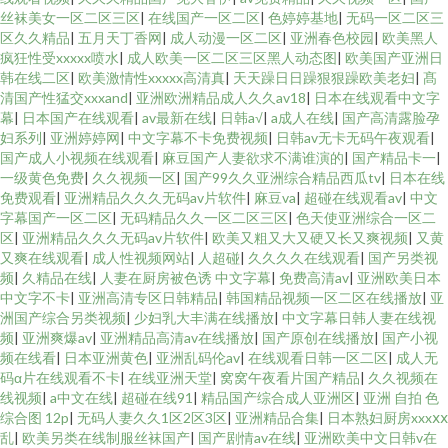
丝袜美女一区二区三区
|
在线国产一区二区
|
色婷婷基地
|
无码一区二区三
区久久精品
|
五月天丁香网
|
成人动漫一区二区
|
亚洲春色校园
|
欧美黑人
疯狂性受xxxxx喷水
|
成人欧美一区二区三区黑人动态图
|
欧美国产亚洲日
韩在线二区
|
欧美激情性xxxxx高清真
|
天天躁日日躁狠狠躁欧美老妇
|
髙
清国产性猛交xxxand
|
亚洲欧洲精品成人久久av18
|
日本在线观看中文字
幕
|
日本国产在线观看
|
av最新在线
|
日韩a√
|
a成人在线
|
国产高清露脸孕
妇系列
|
亚洲婷婷网
|
中文字幕不卡免费视频
|
日韩av无卡无码午夜观看
|
国产成人小视频在线观看
|
麻豆国产人妻欲求不满谁演的
|
国产精品卡一
|
一级黄色免费
|
久久视频一区
|
国产99久久亚洲综合精品西瓜tv
|
日本在线
免费观看
|
亚洲精品久久久无码av片软件
|
麻豆va
|
超碰在线观看av
|
中文
字幕国产一区二区
|
无码精品久久一区二区三区
|
色天使亚洲综合一区二
区
|
亚洲精品久久久无码av片软件
|
欧美又粗又大又硬又长又爽视频
|
又黄
又爽在线观看
|
成人性视频网站
|
人超碰
|
久久久久在线观看
|
国产另类视
频
|
久精品在线
|
人妻在厨房被色诱 中文字幕
|
免费高清av
|
亚洲欧美日本
中文字不卡
|
亚洲高清专区日韩精品
|
韩国精品视频一区二区在线播放
|
亚
洲国产综合另类视频
|
少妇乳大丰满在线播放
|
中文字幕日韩人妻在线视
频
|
亚洲爽爆av
|
亚洲精品高清av在线播放
|
国产原创在线播放
|
国产小视
频在线看
|
日本亚洲黄色
|
亚洲乱码伦av
|
在线观看日韩一区二区
|
成人无
码α片在线观看不卡
|
在线亚洲天堂
|
窝窝午夜看片国产精品
|
久久视频在
线视频
|
a中文在线
|
超碰在线91
|
精品国产综合成人亚洲区
|
亚洲 自拍 色
综合图 12p
|
无码人妻久久1区2区3区
|
亚洲精品合集
|
日本熟妇厨房xxxⅹⅹ
乱
|
欧美另类在线制服丝袜国产
|
国产剧情av在线
|
亚洲欧美中文日韩v在