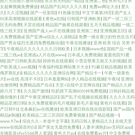
图片另类图片激情动图
|
东京热无码国产精品
|
亚洲第二色
|
男男毛片
|
男
女超爽视频免费播放
|
精品国产乱码久久久久夜
|
免费av网址大全
|
爱久
久
|
久久涩视频
|
国产一区影院
|
91热爆在线
|
中文字幕第28页
|
国产女人
叫床高潮视频在线观看
|
黄色a在线
|
日韩国产亚洲欧美
|
国产一区二区三
区无码免费
|
天堂在线8
|
精品国产杨幂在线观看
|
五月天精品视频
|
一线二
线三线天堂
|
亚洲国产成人av片在线播放
|
亚洲第二色
|
亚洲视频五区
|
成
人免费视频a
|
国产亚洲va综合人人澡精品
|
免费一级全黄少妇性色生活片
|
国产男女猛烈无遮挡免费视频动漫
|
午夜在线播放
|
亚洲 欧美 综合 另类 中
字
|
午夜精品久久久久久久久日韩欧美
|
日本视频www色
|
国精产品一线
二线三线av
|
亚洲成a人片在线www
|
日本成人免费视频
|
羞羞色院91蜜
桃
|
国产日韩欧美高清
|
婷婷色在线观看
|
小雪尝禁果又粗又大的视频
|
国
产欧美成人xxx视频
|
午夜福利电影网站鲁片大全
|
91麻豆精品视频
|
欧美
俄罗斯乱妇
|
精品久久久久久亚洲综合网
|
国产精品卡一
|
午夜一级黄色
片
|
av在线 高清不卡区
|
日本羞羞网站
|
伊人精品在线视频
|
午夜h
|
亚洲综
合激情网
|
免费精品国产自在
|
天堂√在线中文官网在线
|
国产精品久久婷
婷六月丁香
|
久久国产激情
|
吃奶摸下高潮60分钟免费视频
|
日韩好精品视
频你懂的
|
国产午夜亚洲精品区
|
国产乱子伦视频在线观看
|
久久久久无码
精品亚洲日韩
|
永久免费观看的毛片视频
|
新毛片基地
|
黄色片在线看
|
国
产日韩91
|
北条麻妃av在线播放
|
欧美亚洲日韩在线在线影院
|
国产av国内
精品jk制服
|
欧美精品二区三区四区免费看视频
|
国产精品视频一
|
www.97av
|
综合久久—本道中文字幕
|
无码日韩人妻精品久久
|
在线天堂
www在线国语对白
|
国产美女无遮挡免费看
|
人妻丰满熟妇av无码区app
|
先锋影音xfyy5566男人资源
|
黄色大片av
|
在线免费看av片
|
中文免费视