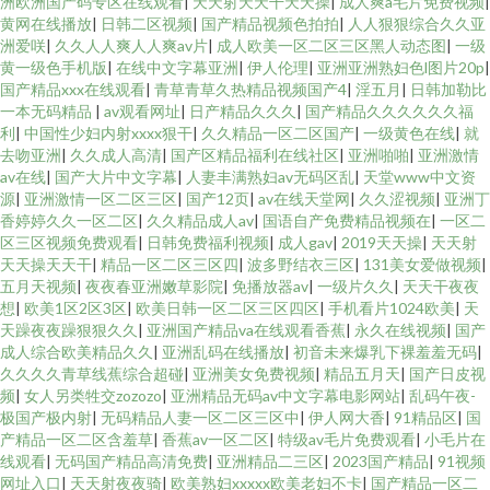
洲欧洲国产码专区在线观看
|
天天射天天干天天操
|
成人爽a毛片免费视频
|
黄网在线播放
|
日韩二区视频
|
国产精品视频色拍拍
|
人人狠狠综合久久亚
洲爱咲
|
久久人人爽人人爽av片
|
成人欧美一区二区三区黑人动态图
|
一级
黄一级色手机版
|
在线中文字幕亚洲
|
伊人伦理
|
亚洲亚洲熟妇色l图片20p
|
国产精品xxx在线观看
|
青草青草久热精品视频国产4
|
淫五月
|
日韩加勒比
一本无码精品
|
av观看网址
|
日产精品久久久
|
国产精品久久久久久久福
利
|
中国性少妇内射xxxx狠干
|
久久精品一区二区国产
|
一级黄色在线
|
就
去吻亚洲
|
久久成人高清
|
国产区精品福利在线社区
|
亚洲啪啪
|
亚洲激情
av在线
|
国产大片中文字幕
|
人妻丰满熟妇av无码区乱
|
天堂www中文资
源
|
亚洲激情一区二区三区
|
国产12页
|
av在线天堂网
|
久久涩视频
|
亚洲丁
香婷婷久久一区二区
|
久久精品成人av
|
国语自产免费精品视频在
|
一区二
区三区视频免费观看
|
日韩免费福利视频
|
成人gav
|
2019天天操
|
天天射
天天操天天干
|
精品一区二区三区四
|
波多野结衣三区
|
131美女爱做视频
|
五月天视频
|
夜夜春亚洲嫩草影院
|
免播放器av
|
一级片久久
|
天天干夜夜
想
|
欧美1区2区3区
|
欧美日韩一区二区三区四区
|
手机看片1024欧美
|
天
天躁夜夜躁狠狠久久
|
亚洲国产精品va在线观看香蕉
|
永久在线视频
|
国产
成人综合欧美精品久久
|
亚洲乱码在线播放
|
初音未来爆乳下裸羞羞无码
|
久久久久青草线蕉综合超碰
|
亚洲美女免费视频
|
精品五月天
|
国产日皮视
频
|
女人另类牲交zozozo
|
亚洲精品无码av中文字幕电影网站
|
乱码午夜-
极国产极内射
|
无码精品人妻一区二区三区中
|
伊人网大香
|
91精品区
|
国
产精品一区二区含羞草
|
香蕉av一区二区
|
特级av毛片免费观看
|
小毛片在
线观看
|
无码国产精品高清免费
|
亚洲精品二三区
|
2023国产精品
|
91视频
网址入口
|
天天射夜夜骑
|
欧美熟妇xxxxx欧美老妇不卡
|
国产精品一区二