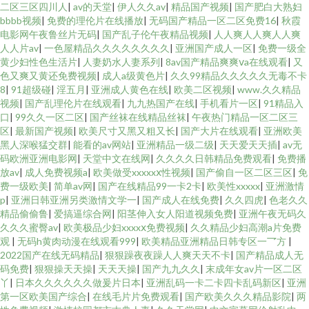
二区三区四川人
|
av的天堂
|
伊人久久av
|
精品国产视频
|
国产肥白大熟妇
bbbb视频
|
免费的理伦片在线播放
|
无码国产精品一区二区免费16
|
秋霞
电影网午夜鲁丝片无码
|
国产乱子伦午夜精品视频
|
人人爽人人爽人人爽
人人片av
|
一色屋精品久久久久久久久久
|
亚洲国产成人一区
|
免费一级全
黄少妇性色生活片
|
人妻奶水人妻系列
|
8av国产精品爽爽ⅴa在线观看
|
又
色又爽又黄还免费视频
|
成人a级黄色片
|
久久99精品久久久久久无毒不卡
8
|
91超级碰
|
淫五月
|
亚洲成人黄色在线
|
欧美二区视频
|
www.久久精品
视频
|
国产乱理伦片在线观看
|
九九热国产在线
|
手机看片一区
|
91精品入
口
|
99久久一区二区
|
国产丝袜在线精品丝袜
|
午夜热门精品一区二区三
区
|
最新国产视频
|
欧美尺寸又黑又粗又长
|
国产大片在线观看
|
亚洲欧美
黑人深喉猛交群
|
能看的av网站
|
亚洲精品一级二级
|
天天爱天天插
|
av无
码欧洲亚洲电影网
|
天堂中文在线网
|
久久久久日韩精品免费观看
|
免费播
放av
|
成人免费视频a
|
欧美做受xxxxxⅹ性视频
|
国产偷自一区二区三区
|
免
费一级欧美
|
简单av网
|
国产在线精品99一卡2卡
|
欧美性xxxxx
|
亚洲激情
p
|
亚洲日韩亚洲另类激情文学一
|
国产成人在线免费
|
久久四虎
|
色老久久
精品偷偷鲁
|
爱搞逼综合网
|
阳茎伸入女人阳道视频免费
|
亚洲午夜无码久
久久久蜜臀av
|
欧美极品少妇xxxxⅹ免费视频
|
久久精品少妇高潮a片免费
观
|
无码h黄肉动漫在线观看999
|
欧美精品亚洲精品日韩专区一乛方
|
2022国产在线无码精品
|
狠狠躁夜夜躁人人爽天天不卡
|
国产精品成人无
码免费
|
狠狠操天天操
|
天天天操
|
国产九九久久
|
末成年女av片一区二区
丫
|
日本久久久久久久做爰片日本
|
亚洲乱码一卡二卡四卡乱码新区
|
亚洲
第一区欧美国产综合
|
在线毛片片免费观看
|
国产欧美久久久精品影院
|
两