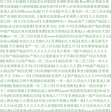
区三区
|
少妇被粗大的猛进出69影院
|
亚洲欧美亚洲
|
看av网址
|
青娱乐免
费在线视频
|
91插插视频
|
超碰在线99
|
好男人好资源在线观看免费视频
|
亚洲人成无码网www动漫
|
91不卡在线
|
中文人妻无码一区二区三区在线
|
国产亚洲欧洲日韩在线...
|
最新在线观看av
|
亚洲男人皇宫
|
久久四虎
|
欧
美日韩一级大片
|
日韩av区
|
夫妻啪啪呻吟x一88av
|
国产三级国产精品
|
三
级做a全过程在线观看
|
亚洲 欧美 综合 另类 中字
|
亚洲熟妇国产熟妇肥婆
|
99国产精品白浆在线观看免费
|
欧美另类精品
|
亚洲成a人v欧美综合天堂
|
粉嫩aⅴ一区二区三区
|
在线天堂www在线国语对白
|
国产精品美女久久久
|
在线va视频
|
色优久久
|
尤物久久
|
亚洲熟妇久久精品
|
真实人妻互换毛片
视频
|
天天都色
|
国产一区二区三区在线
|
色爱五月天
|
女性裸体瑜伽无遮
挡
|
亚洲国产精品99久久久久久久久
|
毛片黄色一级
|
91精品久久久久久
久
|
国产精品福利自产拍久久
|
最新最近中文字幕
|
亚洲国产综合另类视
频
|
精彩久久
|
国产精品一区二区av片
|
精品亚洲一区二区三区
|
一本久久
综合亚洲鲁鲁五月天
|
日日夜夜操操
|
久久成人久久爱
|
99热国产精品
|
久
久精品国产精品亚洲
|
少妇高潮惨叫喷水在线观看
|
黄色1级视频
|
亚洲 欧
美 中文 日韩a v一区
|
日韩插插插
|
亚洲尹人
|
国产精品久久久久9999高清
|
成人你懂的
|
日韩午夜视频在线观看
|
一本一道久久综合久久
|
欧美成人激
情视频
|
视频在线观看一区二区三区
|
日本亚洲黄色
|
麻豆一精品传媒卡一
卡二传媒短视频
|
亚洲精品成人福利网站app
|
韩国激情高潮无遮挡hd
|
五
月色婷
|
四虎亚洲精品无码
|
亚洲成人77777
|
亚洲精品第一国产综合亚av
|
成人网在线
|
久久爱综合
|
邻居少妇张开双腿让我爽一夜
|
久久99精品久久
久久久hb亚瑟
|
久久久久久伊人高潮影院
|
亚洲香蕉
|
久久综合给合久久狠
狠97色
|
日韩黄色a级片
|
欧美xxxx欧美精品
|
国产亚洲成av人片在线观看
|