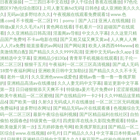
日夜夜操操
|
一二三四日本中文在线
|
伊人干综合
|
香蕉在线播放
|
97色伦
图区97色伦综合图区
|
上司人妻互换hd无码
|
日韩色
|
成人亚洲欧美久久久
久
|
无码av波多野结衣久久
|
午夜视频在线观看免费观看1
|
www.色
播.com
|
不卡视频一区二区
|
91丨porny丨国产入口
|
亚洲人在线视频
|
日
韩做a爰片久久毛片a片
|
黄色网在线看
|
手机看片一区
|
超碰国产在线观
看
|
久久亚洲精品日韩高清
|
淫羞阁av导航
|
中文久久字幕
|
久久这里只精
品国产免费9
|
不卡av电影在线
|
国产又粗又猛又爽又黄av
|
人人爽人人爽
人人片a免费
|
能直接看的av网站
|
国产网站黄
|
欧美人体西西444www
|
欧
美激情黑白配
|
国产精品久久久久9999高清
|
亚洲中文无码av永久app
|
亚
洲精选中文字幕
|
亚洲精品少妇30p
|
青青草手机视频在线观看
|
乱子伦一
区二区三区
|
狠狠干五月
|
午夜福利一区二区三区高清视频
|
国产成人无码
18禁午夜福利网址
|
亚洲欧美日韩中文加勒比
|
国产精品久久久久不卡无
毒
|
老外一级片
|
久久亚洲色www成爱色
|
蜜桃av鲁一鲁一鲁一鲁俄罗斯
的
|
亚洲精品高清av在线播放
|
久久人妻无码中文字幕
|
最近更新中文字幕
第一页
|
日日碰狠狠添天天爽不卡
|
特级做a爰片毛片免费69
|
涩涩屋视频
|
欧美午夜精品一区二区蜜桃
|
国产在线精品99一卡2卡
|
久久99精品这里精
品6
|
国产欧美一级
|
久射久
|
无码成人片在线播放
|
一区二区三区无码视频
免费福利
|
波多野结衣网址
|
国产精品无码av片在线观看播
|
色视频综合无
码一区二区三区
|
最新午夜综合福利视频
|
国产区精品福利在线社区
|
自拍
偷拍 校园春色
|
特级黄色一级片
|
四虎影库在线永久影院免费观看
|
特级a
欧美做爰片第一次
|
五月婷婷激色号网
|
欧美俄罗斯乱妇
|
国产精品一区二
区综合
|
www.在线视频
|
69毛片
|
日产精品久久久
|
中文字幕日本特黄aa毛
片
|
日韩黄
|
亚洲精品日韩中文字幕久久久
|
麻豆国产av丝袜白领传媒
|
插