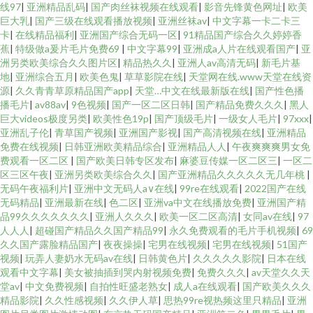
线97
|
亚洲精品乱码
|
国产肉丝袜视频在线观看
|
影音先锋黄色网址
|
欧美
巨大乳
|
国产三级在线观看播放视频
|
亚洲丝袜av
|
中文字幕一卡二卡三
卡
|
在线精品福利
|
亚洲国产综合无码一区
|
91精品国产综合久久婷婷香
蕉
|
特级做a爰片毛片免费69
|
中文字幕99
|
亚洲成a人片在线观看国产
|
亚
洲另类欧美综合久久图片区
|
精品热久久
|
亚洲人av高清无码
|
新毛片基
地
|
亚洲综合五月
|
欧美色鬼
|
草草影院在线
|
天堂网在线.www天堂在线资
源
|
久久青青草原精品国产app
|
天堂…中文在线最新版在线
|
国产性色播
播毛片
|
av88av
|
9色视频
|
国产一区二区日韩
|
国产精品免费久久久
|
黑人
巨大videos极度另类
|
欧美性色19p
|
国产顶级毛片
|
一级女人毛片
|
97xxx
|
亚洲乱子伦
|
青草国产视频
|
亚洲国产影视
|
国产高清视频在线
|
亚洲精品
免费在线视频
|
日韩亚洲欧美精品综合
|
亚洲精品人人
|
午夜爽爽爽男女免
费观看一区二区
|
国产欧美日韩专区发布
|
麻婆豆传媒一区二区三
|
一区二
区三区午夜
|
亚洲另类欧美综合久久
|
国产亚洲精品久久久久久无几年桃
|
无码午夜福利片
|
亚洲中文无码人a∨在线
|
99re在线观看
|
2022国产在线
无码精品
|
亚洲最新在线
|
色二区
|
亚洲va中文在线播放免费
|
亚洲国产精
品99久久久久久久久
|
亚洲人久久久
|
欧美一区二区高清
|
女同av在线
|
97
人人人
|
超碰国产精品久久国产精品99
|
永久免费观看的毛片手机视频
|
69
久久国产露脸精品国产
|
夜夜操操
|
宅男在线视频
|
宅男在线视频
|
51国产
视频
|
玩弄人妻奶水无码av在线
|
日韩黄色片
|
久久久久久影院
|
日本在线
观看中文字幕
|
美女被抽插到哭内射视频免费
|
免费久久久
|
av天堂久久天
堂av
|
中文免费视频
|
自拍性旺盛老熟女
|
成人a在线观看
|
国产欧美久久久
精品影院
|
久久性感视频
|
久久伊人草
|
思热99re视热频这里只精品
|
亚洲